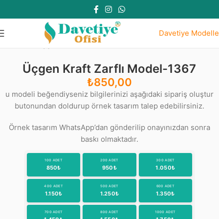
Davetiye Modelle
Ana Sayfa
Üçgen Kraft Zarflı Modeller
Üçgen Kraft Zarflı Model-1367
₺
850,00
u modeli beğendiyseniz bilgilerinizi aşağıdaki sipariş oluştur
butonundan doldurup örnek tasarım talep edebilirsiniz.
Örnek tasarım WhatsApp’dan gönderilip onayınızdan sonra
baskı olmaktadır.
100 ADET
200 ADET
300 ADET
850₺
950₺
1.050₺
400 ADET
500 ADET
600 ADET
1.150₺
1.250₺
1.350₺
700 ADET
800 ADET
1000 ADET