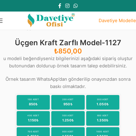
Davetiye Modelle
Ana Sayfa
Üçgen Kraft Zarflı Modeller
Üçgen Kraft Zarflı Model-1127
₺
850,00
u modeli beğendiyseniz bilgilerinizi aşağıdaki sipariş oluştur
butonundan doldurup örnek tasarım talep edebilirsiniz.
Örnek tasarım WhatsApp’dan gönderilip onayınızdan sonra
baskı olmaktadır.
100 ADET
200 ADET
300 ADET
850₺
950₺
1.050₺
400 ADET
500 ADET
600 ADET
1.150₺
1.250₺
1.350₺
700 ADET
800 ADET
1000 ADET