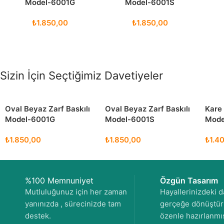
Model-6001G
Model-6001S
₺
1.850,00
₺
1.850,00
Sizin İçin Seçtiğimiz Davetiyeler
Oval Beyaz Zarf Baskılı
Oval Beyaz Zarf Baskılı
Kare 
Model-6001G
Model-6001S
Mode
₺
1.850,00
₺
1.850,00
₺
1.4
%100 Memnuniyet
Özgün Tasarım
Mutluluğunuz için her zaman
Hayallerinizdeki d
yanınızda , sürecinizde tam
gerçeğe dönüştürü
destek.
özenle hazırlanmış