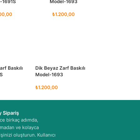
-1691S
Model-1693
00,00
₺
1.200,00
arf Baskılı
Dik Beyaz Zarf Baskılı
1S
Model-1693
₺
1.200,00
y Sipariş
ce birkaç adımda,
lmadan ve kolayca
işinizi oluşturun. Kullanıcı