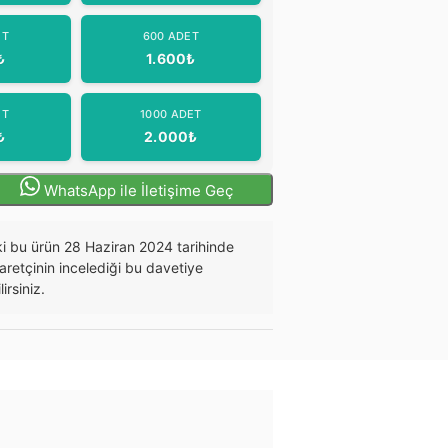
ET
600 ADET
₺
1.600₺
ET
1000 ADET
₺
2.000₺
WhatsApp ile İletişime Geç
ki bu ürün 28 Haziran 2024 tarihinde
aretçinin incelediği bu davetiye
rsiniz.