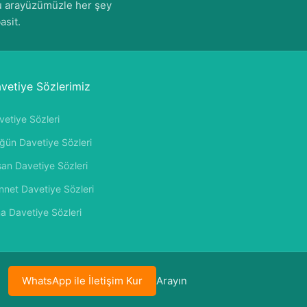
u arayüzümüzle her şey
asit.
vetiye Sözlerimiz
vetiye Sözleri
ğün Davetiye Sözleri
şan Davetiye Sözleri
nnet Davetiye Sözleri
na Davetiye Sözleri
WhatsApp ile İletişim Kur
Arayın