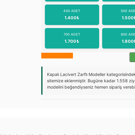
400 ADET
500 AD
1.400₺
1.500
700 ADET
800 AD
1.700₺
1.800
Sipariş Oluştur
Kapalı Lacivert Zarflı Modeller kategorisinde
sitemize eklenmiştir. Bugüne kadar 1.558 ziy
modelini beğendiyseniz hemen sipariş verebili