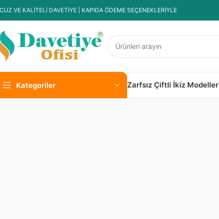
CUZ VE KALİTELİ DAVETİYE | KAPIDA ÖDEME SEÇENEKLERİYLE
Zarfsız Çiftli İkiz Modeller
Kategoriler
Ana Sayfa
Kapalı Lacivert Zarflı Modeller
1000 Adet Kapalı Laci