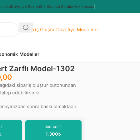
rumları
Davetiye Sözleri
Sık Sorulan Sorular
Hakkımızda
Sipariş Oluştur
Davetiye Modelleri
Ekonomik Modeller
rt Zarflı Model-1302
0,00
şağıdaki sipariş oluştur butonundan
alep edebilirsiniz.
nayınızdan sonra baskı olmaktadır.
ET
300 ADET
₺
1.300₺