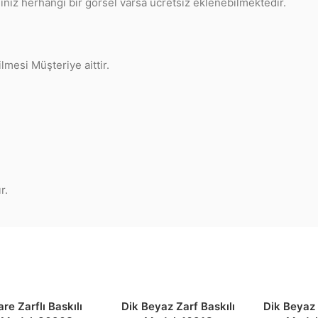
iniz herhangi bir görsel varsa ücretsiz eklenebilmektedir.
ilmesi Müşteriye aittir.
r.
are Zarflı Baskılı
Dik Beyaz Zarf Baskılı
Dik Beyaz 