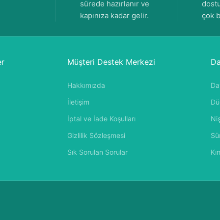
sürede hazırlanır ve
dost
kapınıza kadar gelir.
çok b
er
Müşteri Destek Merkezi
Da
Hakkımızda
Da
İletişim
Dü
İptal ve İade Koşulları
Ni
Gizlilik Sözleşmesi
Sü
Sık Sorulan Sorular
Kı