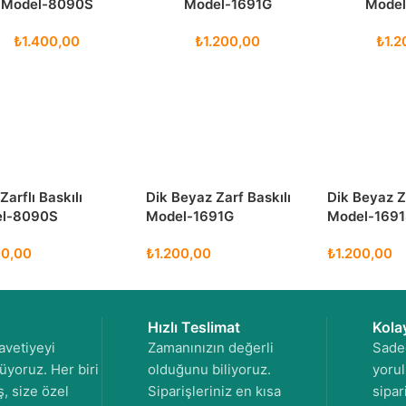
Model-8090S
Model-1691G
Model
₺
1.400,00
₺
1.200,00
₺
1.2
Zarflı Baskılı
Dik Beyaz Zarf Baskılı
Dik Beyaz Z
l-8090S
Model-1691G
Model-169
00,00
₺
1.200,00
₺
1.200,00
Hızlı Teslimat
Kola
avetiyeyi
Zamanınızın değerli
Sade
yoruz. Her biri
olduğunu biliyoruz.
yoru
, size özel
Siparişleriniz en kısa
sipar