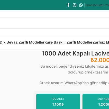
Sipariş
Müşteri Yo
Dik Beyaz Zarflı Modeller
Kare Baskılı Zarflı Modeller
Zarfsız 
vert Zarflı Model-1302
1000 Adet Kapalı Lacive
₺
2.00
Bu modeli beğendiyseniz bilgilerinizi a
doldurup örnek tasarım t
Örnek tasarım WhatsApp’dan gönderilip o
100 ADET
200 AD
1.100₺
1.200