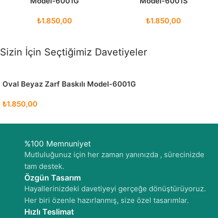
Model-6001G
Model-6001S
₺
1.850,00
₺
1.850,00
Sizin İçin Seçtiğimiz Davetiyeler
Oval Beyaz Zarf Baskılı Model-6001G
₺
1.850,00
%100 Memnuniyet
Mutluluğunuz için her zaman yanınızda , sürecinizde
tam destek.
Özgün Tasarım
Hayallerinizdeki davetiyeyi gerçeğe dönüştürüyoruz.
Her biri özenle hazırlanmış, size özel tasarımlar.
Hızlı Teslimat