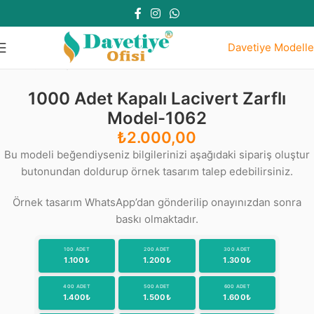
Davetiye Modelle
Ana Sayfa
Kapalı Lacivert Zarflı Modeller
1000 Adet Kapalı Lacivert Zarflı
Model-1062
₺
2.000,00
Bu modeli beğendiyseniz bilgilerinizi aşağıdaki sipariş oluştur
butonundan doldurup örnek tasarım talep edebilirsiniz.
Örnek tasarım WhatsApp’dan gönderilip onayınızdan sonra
baskı olmaktadır.
100 ADET
200 ADET
300 ADET
1.100₺
1.200₺
1.300₺
400 ADET
500 ADET
600 ADET
1.400₺
1.500₺
1.600₺