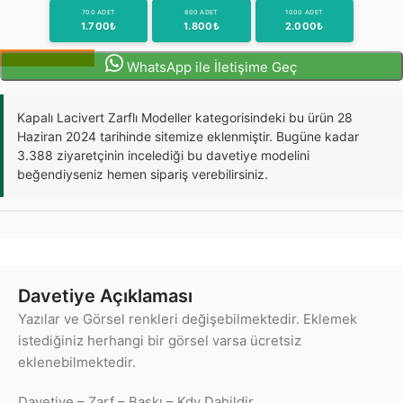
700 ADET
800 ADET
1000 ADET
1.700₺
1.800₺
2.000₺
Sipariş Oluştur
WhatsApp ile İletişime Geç
Kapalı Lacivert Zarflı Modeller kategorisindeki bu ürün 28
Haziran 2024 tarihinde sitemize eklenmiştir. Bugüne kadar
3.388 ziyaretçinin incelediği bu davetiye modelini
beğendiyseniz hemen sipariş verebilirsiniz.
Davetiye Açıklaması
Yazılar ve Görsel renkleri değişebilmektedir. Eklemek
istediğiniz herhangi bir görsel varsa ücretsiz
eklenebilmektedir.
Davetiye – Zarf – Baskı – Kdv Dahildir.