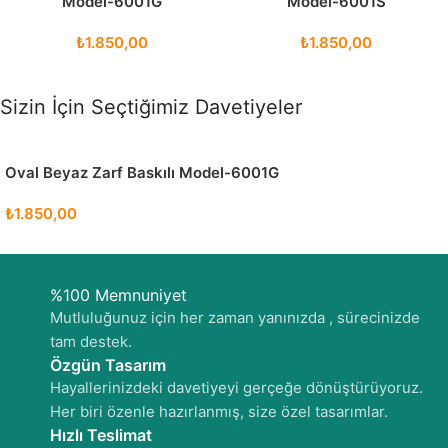
Model-6001G
Model-6001S
₺
1.850,00
₺
1.850,00
Sizin İçin Seçtiğimiz Davetiyeler
Oval Beyaz Zarf Baskılı Model-6001G
₺
1.850,00
%100 Memnuniyet
Mutluluğunuz için her zaman yanınızda , sürecinizde
tam destek.
Özgün Tasarım
Hayallerinizdeki davetiyeyi gerçeğe dönüştürüyoruz.
Her biri özenle hazırlanmış, size özel tasarımlar.
Hızlı Teslimat