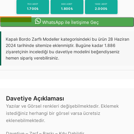
700 ADET
800 ADET
1000 ADET
1.700₺
1.800₺
2.000₺
Sipariş Oluştur
WhatsApp ile İletişime Geç
Kapalı Bordo Zarflı Modeller kategorisindeki bu ürün 28 Haziran
2024 tarihinde sitemize eklenmiştir. Bugüne kadar 1.886
ziyaretçinin incelediği bu davetiye modelini beğendiyseniz
hemen sipariş verebilirsiniz.
Davetiye Açıklaması
Yazılar ve Görsel renkleri değişebilmektedir. Eklemek
istediğiniz herhangi bir görsel varsa ücretsiz
eklenebilmektedir.
Davetiye – Zarf – Baskı – Kdv Dahildir.