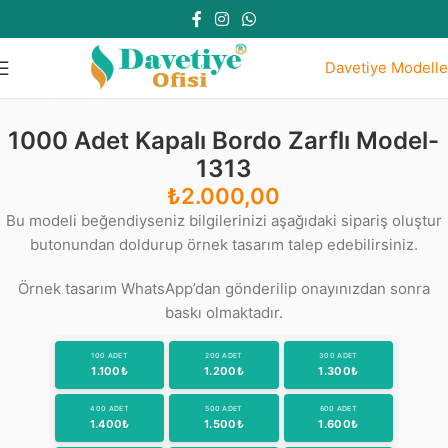
Davetiye Modelle
Ana Sayfa
Kapalı Bordo Zarflı Modeller
1000 Adet Kapalı Bordo Zarflı Model-
1313
₺
2.000,00
Bu modeli beğendiyseniz bilgilerinizi aşağıdaki sipariş oluştur
butonundan doldurup örnek tasarım talep edebilirsiniz.
Örnek tasarım WhatsApp’dan gönderilip onayınızdan sonra
baskı olmaktadır.
100 ADET
200 ADET
300 ADET
1.100₺
1.200₺
1.300₺
400 ADET
500 ADET
600 ADET
1.400₺
1.500₺
1.600₺