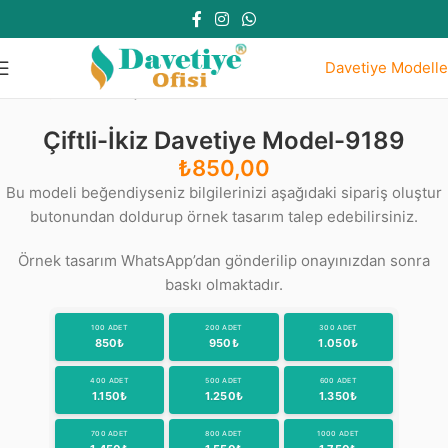
Davetiye Modelle
Ana Sayfa
Zarfsız Çiftli İkiz Modeller
Çiftli-İkiz Davetiye Model-9189
₺
850,00
Bu modeli beğendiyseniz bilgilerinizi aşağıdaki sipariş oluştur
butonundan doldurup örnek tasarım talep edebilirsiniz.
Örnek tasarım WhatsApp’dan gönderilip onayınızdan sonra
baskı olmaktadır.
100 ADET
200 ADET
300 ADET
850₺
950₺
1.050₺
400 ADET
500 ADET
600 ADET
1.150₺
1.250₺
1.350₺
700 ADET
800 ADET
1000 ADET